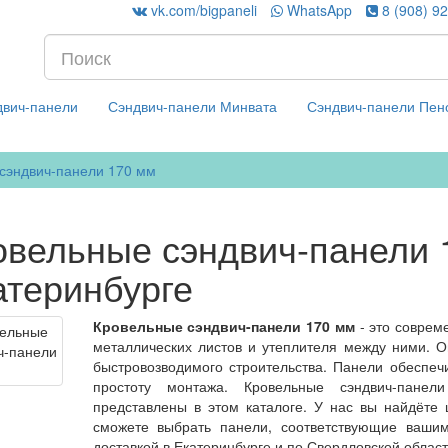
vk.com/bigpaneli
WhatsApp
8 (908) 9
двич-панели
Сэндвич-панели Минвата
Сэндвич-панели Пен
сэндвич-панели 170 мм
овельные сэндвич-панели 
атеринбурге
Кровельные сэндвич-панели 170 мм
- это соврем
металлических листов и утеплителя между ними. О
быстровозводимого строительства. Панели обеспе
простоту монтажа. Кровельные сэндвич-панел
представлены в этом каталоге. У нас вы найдёте
сможете выбрать панели, соответствующие вашим 
доставкой в Екатеринбурге и по Свердловской област