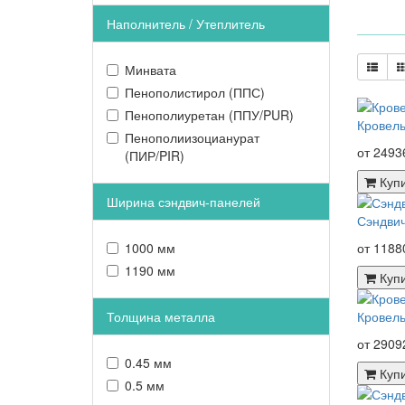
Наполнитель / Утеплитель
Минвата
Пенополистирол (ППС)
Пенополиуретан (ППУ/PUR)
Кровель
Пенополиизоцианурат
от 2493
(ПИР/PIR)
Куп
Ширина сэндвич-панелей
Сэндвич
1000 мм
от 1188
1190 мм
Куп
Толщина металла
Кровель
от 2909
0.45 мм
Куп
0.5 мм