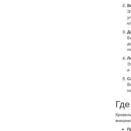
В
Э
у
к
Д
Б
д
п
Л
Э
и
С
В
н
Где
Кровель
внешних
П