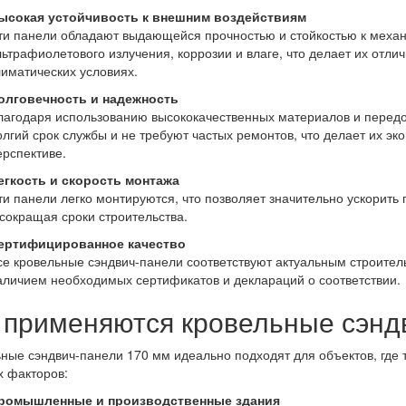
ысокая устойчивость к внешним воздействиям
ти панели обладают выдающейся прочностью и стойкостью к меха
льтрафиолетового излучения, коррозии и влаге, что делает их отл
лиматических условиях.
олговечность и надежность
лагодаря использованию высококачественных материалов и передо
олгий срок службы и не требуют частых ремонтов, что делает их 
ерспективе.
егкость и скорость монтажа
ти панели легко монтируются, что позволяет значительно ускорить
 сокращая сроки строительства.
ертифицированное качество
се кровельные сэндвич-панели соответствуют актуальным строител
аличием необходимых сертификатов и деклараций о соответствии.
 применяются кровельные сэнд
ные сэндвич-панели 170 мм идеально подходят для объектов, где 
 факторов:
ромышленные и производственные здания