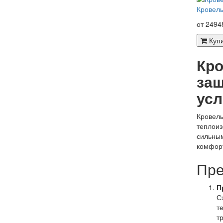
Кровель
от 2494
Куп
Кро
защ
усл
Кровель
теплоиз
сильным
комфор
Пре
П
С
т
т