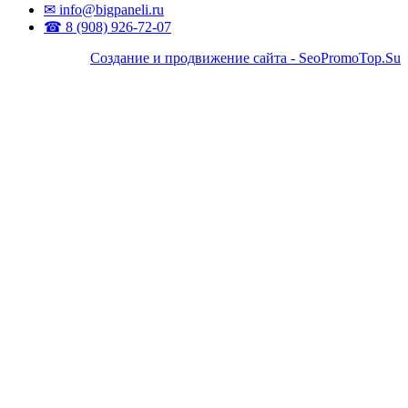
✉ info@bigpaneli.ru
☎ 8 (908) 926-72-07
Создание и продвижение сайта - SeoPromoTop.Su