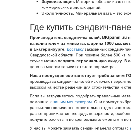
Звукоизоляция.
Материал обеспечивает высо
коммерческих и жилых зданий.
Экологичность.
Минеральная вата – это эко
Где купить сэндвич-пан
Производитель сэндвич-панелей, BIGpaneli.ru 
наполнителем из минваты, ширина 1000 мм, мета
в Екатеринбурге.
Доставку
заказанных сэндвич-пан
Свердловской области. При покупке более 500 кв. 
случае можно получить
персональную скидку.
В а
цена во многом зависит от этого параметра.
Наша продукция соответствует требованиям Г
производства сэндвич-панелей исключают вероятнос
высоком качестве решений для строительства и сте
Если вы затрудняетесь подобрать правильные мате
помощью к
нашим менеджерам
. Они помогут выбр
рассчитают количество строительно-отделочного ма
расчет принимается площадь поверхности, особенн
получите расчеты и по крепежным элементам и по
У нас вы можете заказать сэндвич-панели оптом (с