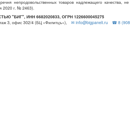
еречня непродовольственных товаров надлежащего качества, н
 2020 г. № 2463).
 "БИГ", ИНН 6682020833, ОГРН 1226600045275
этаж 3, офис 302/4 (БЦ «Филитцъ»),
✉ info@bigpaneli.ru
☎ 8 (908