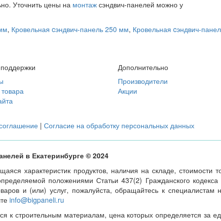
но. Уточнить цены на
монтаж
сэндвич-панелей можно у
мм
,
Кровельная cэндвич-панель 250 мм
,
Кровельная cэндвич-пане
 поддержки
Дополнительно
ы
Производители
 товара
Акции
айта
 соглашение
|
Согласие на обработку персональных данных
панелей в Екатеринбурге © 2024
аяся характеристик продуктов, наличия на складе, стоимости 
 определяемой положениями Статьи 437(2) Гражданского кодекса
варов и (или) услуг, пожалуйста, обращайтесь к специалистам
чте
info@bigpaneli.ru
ся к строительным материалам, цена которых определяется за ед